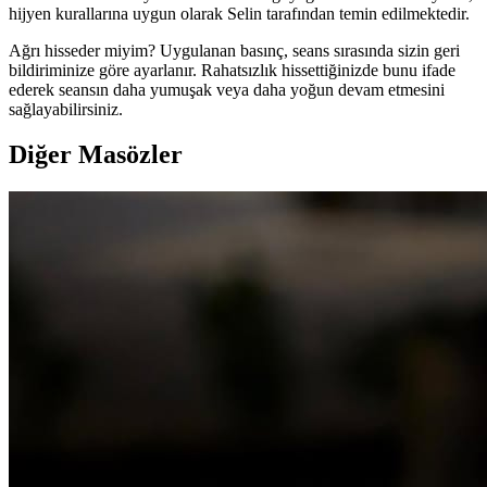
hijyen kurallarına uygun olarak Selin tarafından temin edilmektedir.
Ağrı hisseder miyim?
Uygulanan basınç, seans sırasında sizin geri
bildiriminize göre ayarlanır. Rahatsızlık hissettiğinizde bunu ifade
ederek seansın daha yumuşak veya daha yoğun devam etmesini
sağlayabilirsiniz.
Diğer Masözler