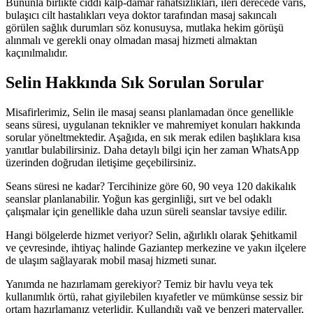
Bununla birlikte ciddi kalp-damar rahatsızlıkları, ileri derecede varis,
bulaşıcı cilt hastalıkları veya doktor tarafından masaj sakıncalı
görülen sağlık durumları söz konusuysa, mutlaka hekim görüşü
alınmalı ve gerekli onay olmadan masaj hizmeti almaktan
kaçınılmalıdır.
Selin Hakkında Sık Sorulan Sorular
Misafirlerimiz, Selin ile masaj seansı planlamadan önce genellikle
seans süresi, uygulanan teknikler ve mahremiyet konuları hakkında
sorular yöneltmektedir. Aşağıda, en sık merak edilen başlıklara kısa
yanıtlar bulabilirsiniz. Daha detaylı bilgi için her zaman WhatsApp
üzerinden doğrudan iletişime geçebilirsiniz.
Seans süresi ne kadar?
Tercihinize göre 60, 90 veya 120 dakikalık
seanslar planlanabilir. Yoğun kas gerginliği, sırt ve bel odaklı
çalışmalar için genellikle daha uzun süreli seanslar tavsiye edilir.
Hangi bölgelerde hizmet veriyor?
Selin, ağırlıklı olarak Şehitkamil
ve çevresinde, ihtiyaç halinde Gaziantep merkezine ve yakın ilçelere
de ulaşım sağlayarak mobil masaj hizmeti sunar.
Yanımda ne hazırlamam gerekiyor?
Temiz bir havlu veya tek
kullanımlık örtü, rahat giyilebilen kıyafetler ve mümkünse sessiz bir
ortam hazırlamanız yeterlidir. Kullandığı yağ ve benzeri materyaller,