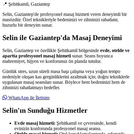
📍
Şehitkamil, Gaziantep
Selin, Gaziantep'de profesyonel masaj hizmeti veren deneyimli bir
masözdür. Özel teknikleriyle bedeninizi ve zihninizi rahatlatır,
huzurlu bir deneyim sunar.
Selin ile Gaziantep'da Masaj Deneyimi
Selin, Gaziantep ve özellikle Şehitkamil bölgesinde
evde, otelde ve
apartta profesyonel masaj hizmeti
sunar. Seans boyunca
mahremiyet, hijyen ve konforunuz ön planda tutulur.
Günlük stres, uzun süreli masa başı çalışma veya yoğun tempo
nedeniyle oluşan kas gerginliklerini azaltmak için; doğru tekniklerle
uygulanan masaj seansları sunar. Böylece hem bedeninizi hem de
zihninizi rahatlatmayı hedefler.
WhatsApp ile İletişim
Selin'ın Sunduğu Hizmetler
Evde masaj hizmeti:
Şehitkamil ve çevresinde, kendi
evinizin konforunda profesyonel masaj seansı.
Otelde masaj hizmeti:
Otel konaklamalarınızda, odanızda