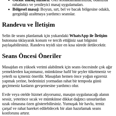
rahatlatıcı ve yenileyici masaj uygulamaları.
Bölgesel masaj:
Boyun, sırt, bel ve bacak bölgesine odaklı,
gerginliği azaltmaya yardımcı seanslar.
Randevu ve İletişim
Selin ile seans planlamak için yukarıdaki
WhatsApp ile İletişim
butonuna tıklayarak konum ve tercih ettiğiniz saat bilgisini
paylaşabilirsiniz. Randevu teyidi size en kısa sürede iletilecektir.
Seans Öncesi Öneriler
Masajdan en yüksek verimi alabilmek için seans öncesinde çok ağır
yemeklerden kaçınmanız, mümkünse hafif bir şeyler tüketmeniz ve
yeterli su içmeniz önerilir. Masajdan hemen önce yoğun egzersiz
yapmak yerine, bedeninizi yormadan rahat bir tempoda günü
geçirmeniz kasların gevşemesine yardımcı olur.
Evde veya otelde hizmet alıyorsanız, masajın uygulanacağı alanın
sessiz, yeterince sıcak ve mümkünse dikkat dağıtıcı unsurlardan
uzak olmasına özen gösterebilirsiniz. Yumuşak bir havlu, temiz
çarşaf ve rahat hareket edilebilecek bir alan hazırlamak seans
konforunu artırır.